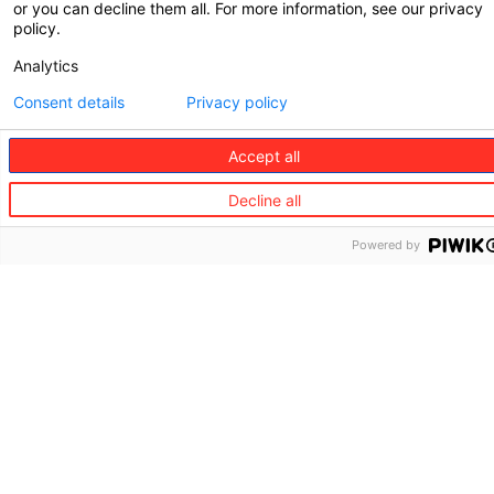
or you can decline them all. For more information, see our privacy
policy.
Analytics
Consent details
Privacy policy
Accept all
Decline all
Powered by
©
Redion
Die
Services
Geschäftspar
Gruppe
für
Partner
Privatkunden
Über
für
Uns
Reise
Reisen